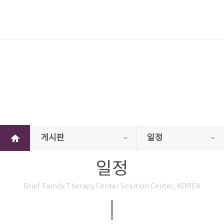
게시판
게시판
일정
일정
Brief Family Therapy Center Solution Center, KOREA